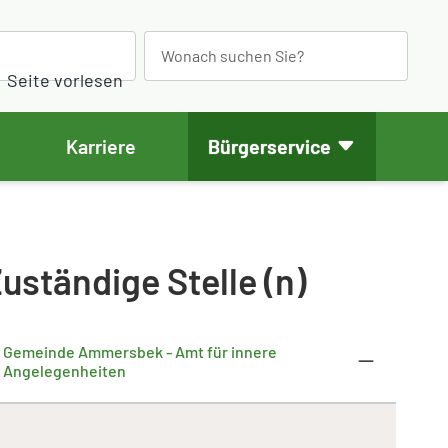
S
e
Seite vorlesen
a
r
Karriere
Bürgerservice
c
h
uständige Stelle (n)
Gemeinde Ammersbek - Amt für innere
Angelegenheiten