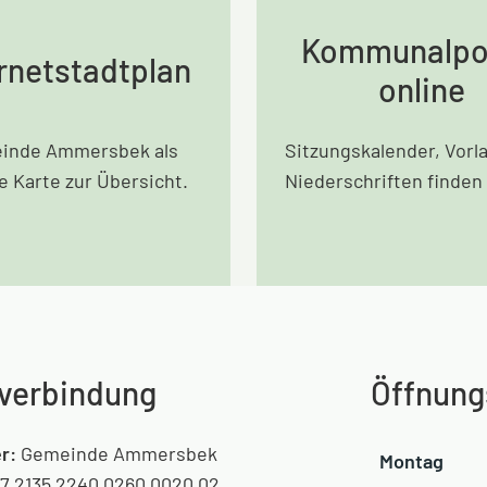
Kommunalpol
rnetstadtplan
online
inde Ammersbek als
Sitzungskalender, Vorl
le Karte zur Übersicht.
Niederschriften finden 
verbindung
Öffnung
r:
Gemeinde Ammersbek
Montag
7 2135 2240 0260 0020 02