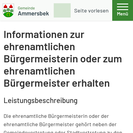
Weiter zum Inhalt
Skip to footer
Suche
Seite vorlesen
Menü
Gemeinde Ammersbek
Informationen zur
ehrenamtlichen
Bürgermeisterin oder zum
ehrenamtlichen
Bürgermeister erhalten
Leistungsbeschreibung
Die ehrenamtliche Bürgermeisterin oder der
ehrenamtliche Bürgermeister gehört neben der
Gemeindevertretung oder Stadtvertretung zu den