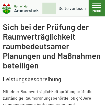
Weiter zum Inhalt
Skip to footer
Suche
Seite vorlesen
Menü
Gemeinde Ammersbek
Sich bei der Prüfung der
Raumverträglichkeit
raumbedeutsamer
Planungen und Maßnahmen
beteiligen
Leistungsbeschreibung
Mit einer Raumverträglichkeitsprüfung prüft die
zuständige Raumordnungsbehörde, ob größere
raumbedeutsame Vorhaben raum- und