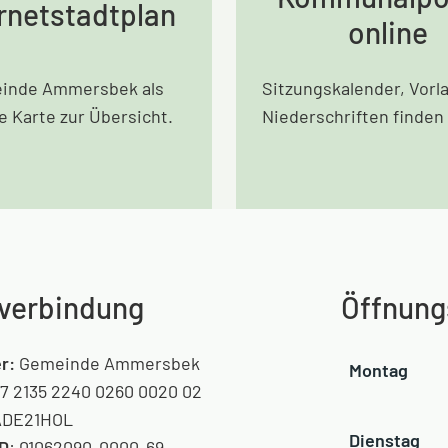
rnetstadtplan
online
inde Ammersbek als
Sitzungskalender, Vorl
le Karte zur Übersicht.
Niederschriften finden 
verbindung
Öffnung
r:
Gemeinde Ammersbek
Montag
7 2135 2240 0260 0020 02
DE21HOL
Dienstag
ID
: 01062090-0000-69