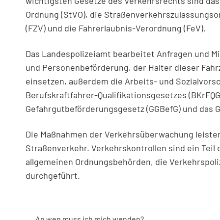
wichtigsten Gesetze des Verkehrsrechts sind das
Ordnung (StVO), die Straßenverkehrszulassungso
(FZV) und die Fahrerlaubnis-Verordnung (FeV).
Das Landespolizeiamt bearbeitet Anfragen und Mi
und Personenbeförderung, der Halter dieser Fah
einsetzen, außerdem die Arbeits- und Sozialvorsc
Berufskraftfahrer-Qualifikationsgesetzes (BKrFQ
Gefahrgutbeförderungsgesetz (GGBefG) und das G
Die Maßnahmen der Verkehrsüberwachung leisten 
Straßenverkehr. Verkehrskontrollen sind ein Tei
allgemeinen Ordnungsbehörden, die Verkehrspoli
durchgeführt.
An wen muss ich mich wenden?