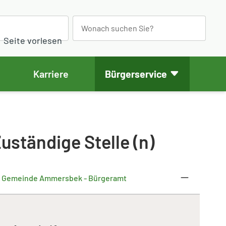
S
e
Seite vorlesen
a
r
Karriere
Bürgerservice
c
h
uständige Stelle (n)
Gemeinde Ammersbek - Bürgeramt