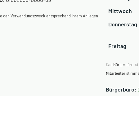
Mittwoch
Sie den Verwendungszweck entsprechend Ihrem Anliegen
Donnerstag
Freitag
Das Bürgerbüro ist
Mitarbeiter
stimmen
Bürgerbüro:
E-Mail
:
meld
Erklärung zur Barrierefreiheit
Anleitung ReadSpeaker