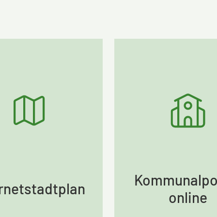
Kommunalpol
rnetstadtplan
online