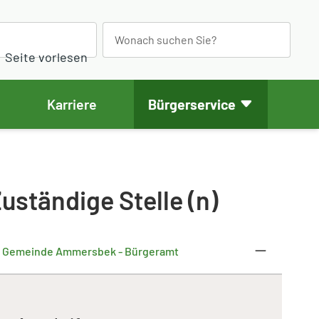
S
e
Seite vorlesen
a
r
Karriere
Bürgerservice
c
h
uständige Stelle (n)
Gemeinde Ammersbek - Bürgeramt