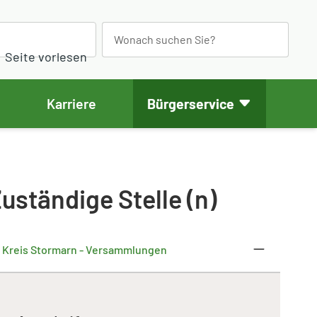
S
e
Seite vorlesen
a
r
Karriere
Bürgerservice
c
h
uständige Stelle (n)
Kreis Stormarn - Versammlungen