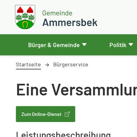
Weiter zum Inhalt
Skip to footer
Gemeinde Ammersbek
Bürger & Gemeinde
Politik
Startseite
Bürgerservice
Eine Versammlu
Zum Online-Dienst
Leistungsbeschreibung