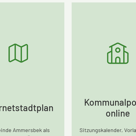
Kommunalpol
rnetstadtplan
online
inde Ammersbek als
Sitzungskalender, Vorl