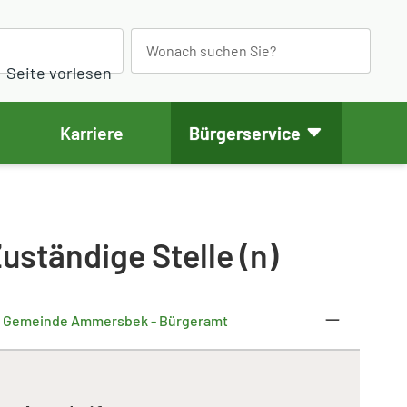
S
e
Seite vorlesen
a
r
Karriere
Bürgerservice
c
h
uständige Stelle (n)
Gemeinde Ammersbek - Bürgeramt