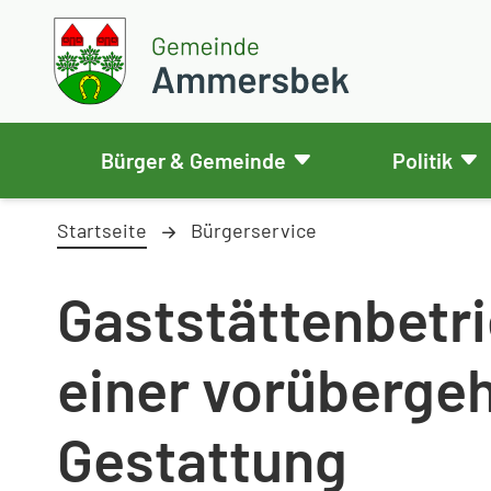
Weiter zum Inhalt
Skip to footer
Gemeinde Ammersbek
Bürger & Gemeinde
Politik
Startseite
Bürgerservice
Gaststättenbetri
einer vorüberge
Gestattung