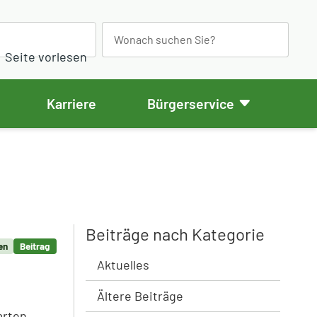
S
e
Seite vorlesen
a
r
Karriere
Bürgerservice
c
h
Beiträge nach Kategorie
en
Beitrag
Aktuelles
Ältere Beiträge
arten