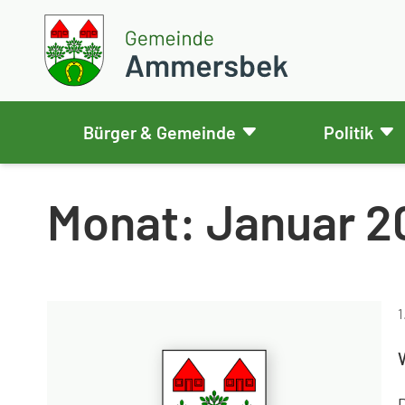
Weiter zum Inhalt
Skip to footer
Gemeinde Ammersbek
Bürger & Gemeinde
Politik
Monat:
Januar 2
1