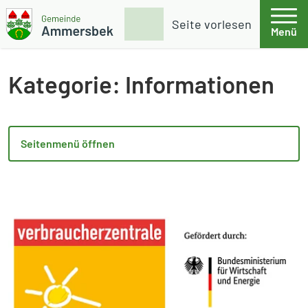
Weiter zum Inhalt
Skip to footer
Suche
Seite vorlesen
Menü
Gemeinde Ammersbek
Kategorie:
Informationen
Seitenmenü öffnen