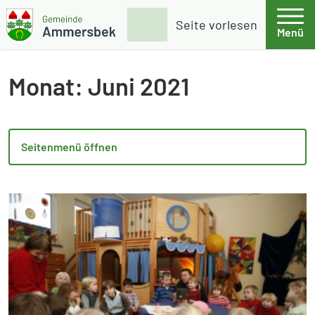
Weiter zum Inhalt
Skip to footer
Suche
Seite vorlesen
Menü
Gemeinde Ammersbek
Monat:
Juni 2021
Seitenmenü öffnen