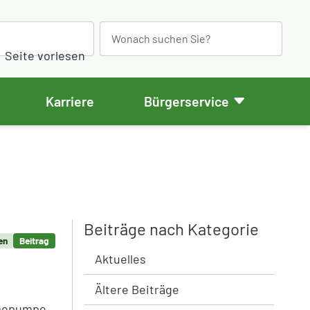
S
e
Seite vorlesen
a
r
Karriere
Bürgerservice
c
h
Beiträge nach Kategorie
en
Beitrag
Aktuelles
Ältere Beiträge
rmepumpe