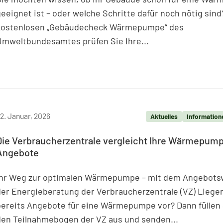
eeignet ist – oder welche Schritte dafür noch nötig sin
kostenlosen „Gebäudecheck Wärmepumpe“ des
Umweltbundesamtes prüfen Sie Ihre...
eiterlesen: Gebäudecheck für Wärmepumpe
2. Januar, 2026
Aktuelles
Information
Die Verbraucherzentrale vergleicht Ihre Wärmepum
Angebote
Ihr Weg zur optimalen Wärmepumpe – mit dem Angebotsv
der Energieberatung der Verbraucherzentrale (VZ) Liege
bereits Angebote für eine Wärmepumpe vor? Dann füllen 
den Teilnahmebogen der VZ aus und senden...