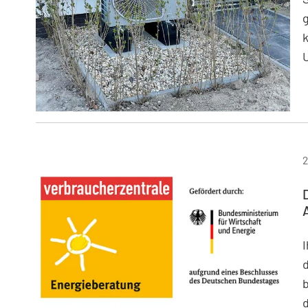
g
W
2