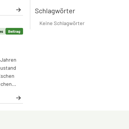
Schlagwörter
 Wärmepumpen-Angebote
Keine Schlagwörter
es
Beitrag
 Jahren
Zustand
Eschen
chen...