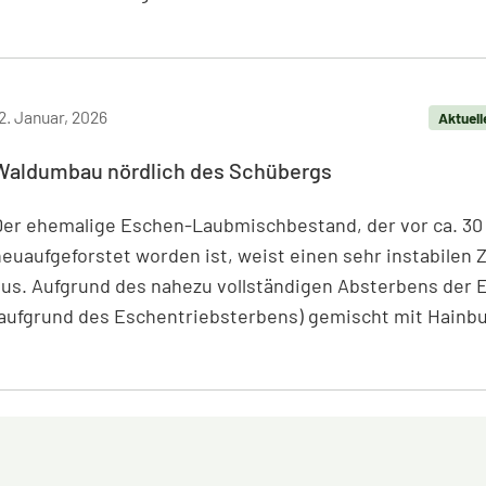
eiterlesen: Die Verbraucherzentrale vergleicht Ihre
2. Januar, 2026
Aktuell
Waldumbau nördlich des Schübergs
Der ehemalige Eschen-Laubmischbestand, der vor ca. 30
euaufgeforstet worden ist, weist einen sehr instabilen 
aus. Aufgrund des nahezu vollständigen Absterbens der 
(aufgrund des Eschentriebsterbens) gemischt mit Hainbu
eiterlesen: Waldumbau nördlich des Schübergs